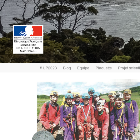
# UP2023
Blog
Equipe
Plaquette
Projet scient