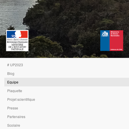
# UP2023
Blog
Equipe
Plaquette
Projet scientifique
Presse
Partenaires
Scolaire